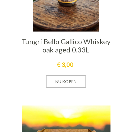
n
Tungri Bello Gallico Whiskey
oak aged 0.33L
€
3,00
NU KOPEN