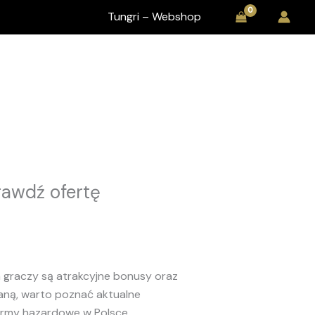
Tungri – Webshop
rawdź ofertę
m graczy są atrakcyjne bonusy oraz
raną, warto poznać aktualne
formy hazardowe w Polsce.