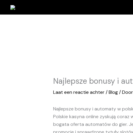
Ga
naar
de
inhoud
Najlepsze bonusy i au
Laat een reactie achter
/
Blog
/ Doo
Najlepsze bonusy i automaty w polsk
Polskie kasyna online zyskują coraz
bogata oferta automatów do gier. Je
promocje i sprawdzone tytuły slotów